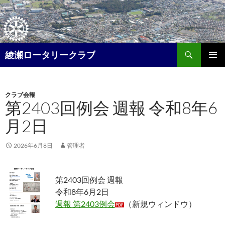
コ
ン
テ
ン
検
ツ
綾瀬ロータリークラブ
索
へ
メイン
ス
メニュ
キ
クラブ会報
ー
ッ
第2403回例会 週報 令和8年6
プ
月2日
2026年6月8日
管理者
第2403回例会 週報
令和8年6月2日
週報 第2403例会
（新規ウィンドウ）