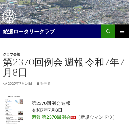
コ
ン
テ
ン
検
ツ
綾瀬ロータリークラブ
索
へ
メイン
ス
メニュ
キ
クラブ会報
ー
ッ
第2370回例会 週報 令和7年7
プ
月8日
2025年7月14日
管理者
第2370回例会 週報
令和7年7月8日
週報 第2370回例会
（新規ウィンドウ）