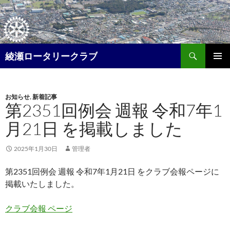
コ
ン
テ
ン
検
ツ
綾瀬ロータリークラブ
索
へ
メイン
ス
メニュ
キ
お知らせ
,
新着記事
ー
ッ
第2351回例会 週報 令和7年1
プ
月21日 を掲載しました
2025年1月30日
管理者
第2351回例会 週報 令和7年1月21日 をクラブ会報ページに
掲載いたしました。
クラブ会報 ページ